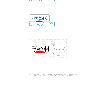
６０歳
(
64
)
僕のお気に入り音楽
(
10
)
音楽
(
15
)