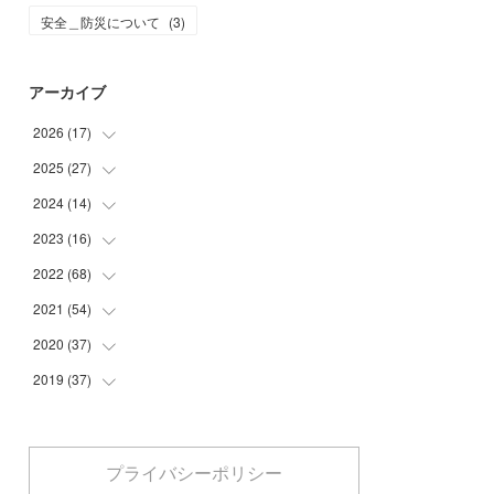
安全＿防災について
(
3
)
アーカイブ
2026
(
17
)
2025
(
27
(
2
)
)
(
1
)
2024
(
14
(
1
)
)
(
6
)
(
4
)
2023
(
16
(
3
)
)
(
8
)
(
16
)
(
1
)
2022
(
68
(
4
)
)
(
1
)
(
10
)
(
5
)
2021
(
54
(
4
)
)
(
5
)
(
2
)
(
6
)
2020
(
37
(
5
)
)
(
3
)
(
3
)
(
4
)
2019
(
37
(
6
)
)
(
1
)
(
1
)
(
6
)
(
8
)
(
2
)
(
1
)
(
3
)
(
6
)
(
7
)
(
1
)
プライバシーポリシー
(
5
)
(
1
)
(
2
)
(
7
)