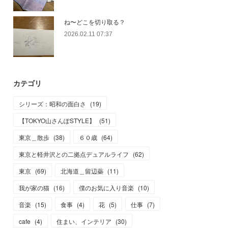
ね〜どこを切り取る？
2026.02.11 07:37
カテゴリ
シリーズ：昭和の面白さ
(
19
)
【TOKYO山さんぽSTYLE】
(
51
)
東京＿散歩
(
38
)
６０歳
(
64
)
東京と軽井沢との二拠点デュアルライフ
(
62
)
東京
(
69
)
北海道＿留辺蘂
(
11
)
我が家の猫
(
16
)
僕のお気に入り音楽
(
10
)
音楽
(
15
)
食事
(
4
)
花
(
5
)
仕事
(
7
)
cafe
(
4
)
住まい、インテリア
(
30
)