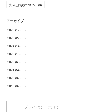
安全＿防災について
(
3
)
アーカイブ
2026
(
17
)
2025
(
27
(
2
)
)
(
1
)
2024
(
14
(
1
)
)
(
6
)
(
4
)
2023
(
16
(
3
)
)
(
8
)
(
16
)
(
1
)
2022
(
68
(
4
)
)
(
1
)
(
10
)
(
5
)
2021
(
54
(
4
)
)
(
5
)
(
2
)
(
6
)
2020
(
37
(
5
)
)
(
3
)
(
3
)
(
4
)
2019
(
37
(
6
)
)
(
1
)
(
1
)
(
6
)
(
8
)
(
2
)
(
1
)
(
3
)
(
6
)
(
7
)
(
1
)
プライバシーポリシー
(
5
)
(
1
)
(
2
)
(
7
)