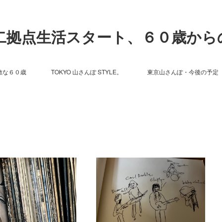
ら二拠点生活スタート、６０歳から
敵な６０歳
TOKYO 山さんぽ STYLE。
東京山さんぽ・今後の予定