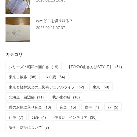
2026.02.13 10:45
ね〜どこを切り取る？
2026.02.11 07:37
カテゴリ
シリーズ：昭和の面白さ
(
19
)
【TOKYO山さんぽSTYLE】
(
51
)
東京＿散歩
(
38
)
６０歳
(
64
)
東京と軽井沢との二拠点デュアルライフ
(
62
)
東京
(
69
)
北海道＿留辺蘂
(
11
)
我が家の猫
(
16
)
僕のお気に入り音楽
(
10
)
音楽
(
15
)
食事
(
4
)
花
(
5
)
仕事
(
7
)
cafe
(
4
)
住まい、インテリア
(
30
)
安全＿防災について
(
3
)