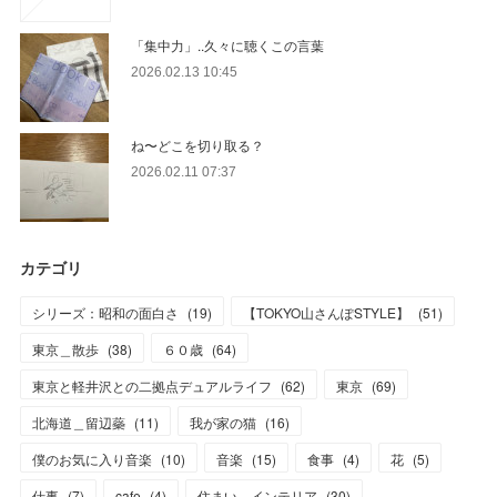
「集中力」..久々に聴くこの言葉
2026.02.13 10:45
ね〜どこを切り取る？
2026.02.11 07:37
カテゴリ
シリーズ：昭和の面白さ
(
19
)
【TOKYO山さんぽSTYLE】
(
51
)
東京＿散歩
(
38
)
６０歳
(
64
)
東京と軽井沢との二拠点デュアルライフ
(
62
)
東京
(
69
)
北海道＿留辺蘂
(
11
)
我が家の猫
(
16
)
僕のお気に入り音楽
(
10
)
音楽
(
15
)
食事
(
4
)
花
(
5
)
仕事
(
7
)
cafe
(
4
)
住まい、インテリア
(
30
)