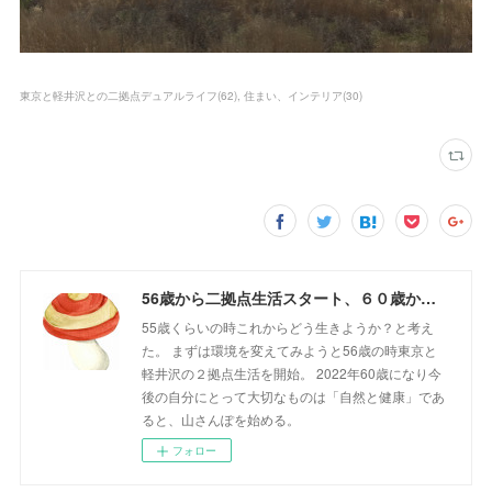
東京と軽井沢との二拠点デュアルライフ
(
62
)
住まい、インテリア
(
30
)
56歳から二拠点生活スタート、６０歳からの山さんぽ
55歳くらいの時これからどう生きようか？と考え
た。 まずは環境を変えてみようと56歳の時東京と
軽井沢の２拠点生活を開始。 2022年60歳になり今
後の自分にとって大切なものは「自然と健康」であ
ると、山さんぽを始める。
フォロー