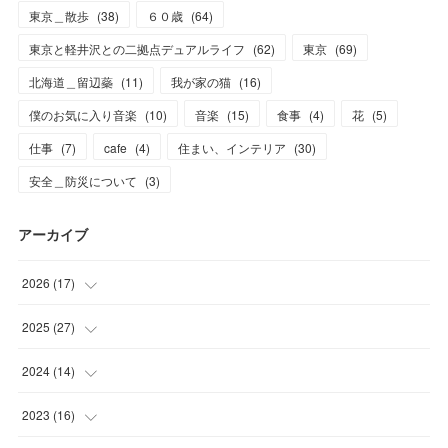
東京＿散歩
(
38
)
６０歳
(
64
)
東京と軽井沢との二拠点デュアルライフ
(
62
)
東京
(
69
)
北海道＿留辺蘂
(
11
)
我が家の猫
(
16
)
僕のお気に入り音楽
(
10
)
音楽
(
15
)
食事
(
4
)
花
(
5
)
仕事
(
7
)
cafe
(
4
)
住まい、インテリア
(
30
)
安全＿防災について
(
3
)
アーカイブ
2026
(
17
)
(
2
)
2025
(
27
)
(
1
)
(
1
)
2024
(
14
)
(
6
)
(
4
)
(
3
)
2023
(
16
)