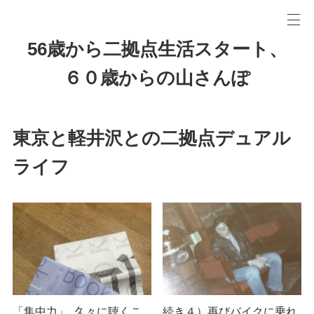
56歳から二拠点生活スタート、
６０歳からの山さんぽ
東京と軽井沢との二拠点デュアル
ライフ
「集中力」..久々に聴くこ
続き４）再びバイクに乗れ