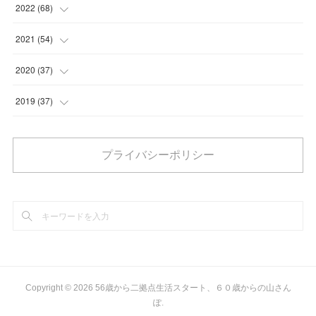
(
8
)
(
16
)
(
1
)
(
4
)
2022
(
68
)
(
1
)
(
10
)
(
5
)
(
4
)
2021
(
54
)
(
5
)
(
2
)
(
6
)
(
5
)
2020
(
37
)
(
3
)
(
3
)
(
4
)
(
6
)
2019
(
37
)
(
1
)
(
1
)
(
6
)
(
8
)
(
2
)
(
1
)
プライバシーポリシー
(
3
)
(
6
)
(
7
)
(
1
)
(
5
)
(
1
)
(
2
)
(
7
)
(
5
)
(
3
)
(
3
)
(
2
)
(
5
)
(
6
)
(
9
)
(
4
)
(
6
)
(
6
)
(
1
)
(
3
)
Copyright ©
2026
56歳から二拠点生活スタート、６０歳からの山さん
ぽ
.
(
12
)
(
4
)
(
1
)
(
3
)