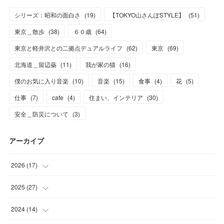
シリーズ：昭和の面白さ
(
19
)
【TOKYO山さんぽSTYLE】
(
51
)
東京＿散歩
(
38
)
６０歳
(
64
)
東京と軽井沢との二拠点デュアルライフ
(
62
)
東京
(
69
)
北海道＿留辺蘂
(
11
)
我が家の猫
(
16
)
僕のお気に入り音楽
(
10
)
音楽
(
15
)
食事
(
4
)
花
(
5
)
仕事
(
7
)
cafe
(
4
)
住まい、インテリア
(
30
)
安全＿防災について
(
3
)
アーカイブ
2026
(
17
)
(
2
)
2025
(
27
)
(
1
)
(
1
)
2024
(
14
)