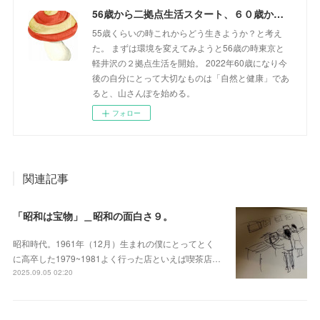
56歳から二拠点生活スタート、６０歳からの山さんぽ
55歳くらいの時これからどう生きようか？と考え
た。 まずは環境を変えてみようと56歳の時東京と
軽井沢の２拠点生活を開始。 2022年60歳になり今
後の自分にとって大切なものは「自然と健康」であ
ると、山さんぽを始める。
フォロー
関連記事
「昭和は宝物」＿昭和の面白さ９。
昭和時代。1961年（12月）生まれの僕にとってとく
に高卒した1979~1981よく行った店といえば喫茶店…
2025.09.05 02:20