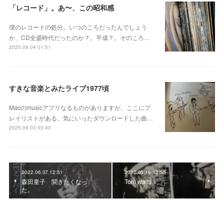
「レコード」。あ〜、この昭和感
僕のレコードの処分。いつのころだったんでしょう
か、CD全盛時代だったのか？。平成？。そのころ…
2025.09.04 01:51
すきな音楽とみたライブ1977頃
Macのmusicアプリなるものがありますが、ここにプ
レイリストがある。気にいったダウンロードした曲…
2025.09.03 03:40
2022.06.07 12:51
2022.05.19 12:55
森田童子 聞きたくなっ
Tom waits
た。