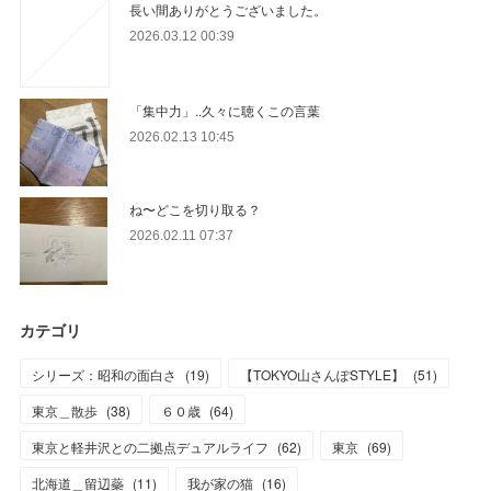
長い間ありがとうございました。
2026.03.12 00:39
「集中力」..久々に聴くこの言葉
2026.02.13 10:45
ね〜どこを切り取る？
2026.02.11 07:37
カテゴリ
シリーズ：昭和の面白さ
(
19
)
【TOKYO山さんぽSTYLE】
(
51
)
東京＿散歩
(
38
)
６０歳
(
64
)
東京と軽井沢との二拠点デュアルライフ
(
62
)
東京
(
69
)
北海道＿留辺蘂
(
11
)
我が家の猫
(
16
)