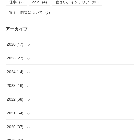
仕事
(
7
)
cafe
(
4
)
住まい、インテリア
(
30
)
安全＿防災について
(
3
)
アーカイブ
2026
(
17
)
(
2
)
2025
(
27
)
(
1
)
(
1
)
2024
(
14
)
(
6
)
(
4
)
(
3
)
2023
(
16
)
(
8
)
(
16
)
(
1
)
(
4
)
2022
(
68
)
(
1
)
(
10
)
(
5
)
(
4
)
2021
(
54
)
(
5
)
(
2
)
(
6
)
(
5
)
2020
(
37
)
(
3
)
(
3
)
(
4
)
(
6
)