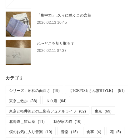
「集中力」..久々に聴くこの言葉
2026.02.13 10:45
ね〜どこを切り取る？
2026.02.11 07:37
カテゴリ
シリーズ：昭和の面白さ
(
19
)
【TOKYO山さんぽSTYLE】
(
51
)
東京＿散歩
(
38
)
６０歳
(
64
)
東京と軽井沢との二拠点デュアルライフ
(
62
)
東京
(
69
)
北海道＿留辺蘂
(
11
)
我が家の猫
(
16
)
僕のお気に入り音楽
(
10
)
音楽
(
15
)
食事
(
4
)
花
(
5
)