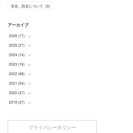
安全＿防災について
(
3
)
アーカイブ
2026
(
17
)
2025
(
27
(
2
)
)
(
1
)
2024
(
14
(
1
)
)
(
6
)
(
4
)
2023
(
16
(
3
)
)
(
8
)
(
16
)
(
1
)
2022
(
68
(
4
)
)
(
1
)
(
10
)
(
5
)
2021
(
54
(
4
)
)
(
5
)
(
2
)
(
6
)
2020
(
37
(
5
)
)
(
3
)
(
3
)
(
4
)
2019
(
37
(
6
)
)
(
1
)
(
1
)
(
6
)
(
8
)
(
2
)
(
1
)
(
3
)
(
6
)
(
7
)
(
1
)
プライバシーポリシー
(
5
)
(
1
)
(
2
)
(
7
)