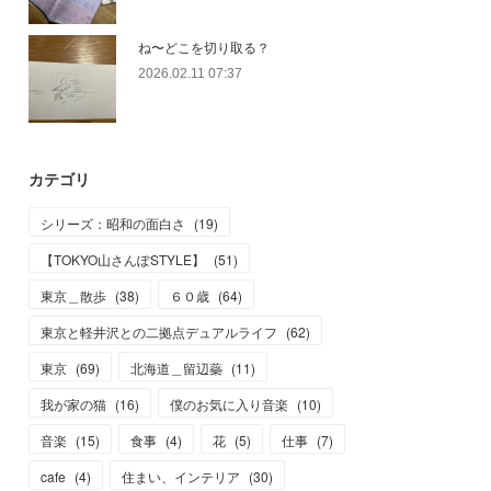
ね〜どこを切り取る？
2026.02.11 07:37
カテゴリ
シリーズ：昭和の面白さ
(
19
)
【TOKYO山さんぽSTYLE】
(
51
)
東京＿散歩
(
38
)
６０歳
(
64
)
東京と軽井沢との二拠点デュアルライフ
(
62
)
東京
(
69
)
北海道＿留辺蘂
(
11
)
我が家の猫
(
16
)
僕のお気に入り音楽
(
10
)
音楽
(
15
)
食事
(
4
)
花
(
5
)
仕事
(
7
)
cafe
(
4
)
住まい、インテリア
(
30
)