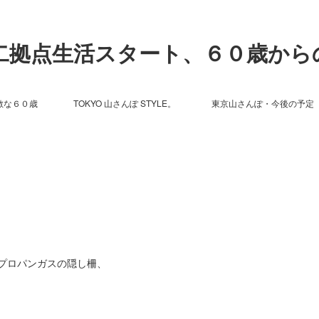
ら二拠点生活スタート、６０歳から
敵な６０歳
TOKYO 山さんぽ STYLE。
東京山さんぽ・今後の予定
プロパンガスの隠し柵、