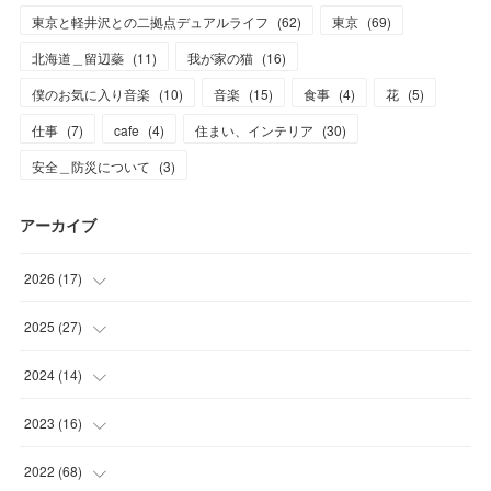
東京と軽井沢との二拠点デュアルライフ
(
62
)
東京
(
69
)
北海道＿留辺蘂
(
11
)
我が家の猫
(
16
)
僕のお気に入り音楽
(
10
)
音楽
(
15
)
食事
(
4
)
花
(
5
)
仕事
(
7
)
cafe
(
4
)
住まい、インテリア
(
30
)
安全＿防災について
(
3
)
アーカイブ
2026
(
17
)
(
2
)
2025
(
27
)
(
1
)
(
1
)
2024
(
14
)
(
6
)
(
4
)
(
3
)
2023
(
16
)
(
8
)
(
16
)
(
1
)
(
4
)
2022
(
68
)