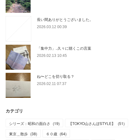
長い間ありがとうございました。
2026.03.12 00:39
「集中力」..久々に聴くこの言葉
2026.02.13 10:45
ね〜どこを切り取る？
2026.02.11 07:37
カテゴリ
シリーズ：昭和の面白さ
(
19
)
【TOKYO山さんぽSTYLE】
(
51
)
東京＿散歩
(
38
)
６０歳
(
64
)