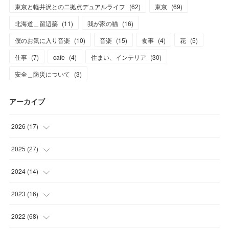
東京と軽井沢との二拠点デュアルライフ
(
62
)
東京
(
69
)
北海道＿留辺蘂
(
11
)
我が家の猫
(
16
)
僕のお気に入り音楽
(
10
)
音楽
(
15
)
食事
(
4
)
花
(
5
)
仕事
(
7
)
cafe
(
4
)
住まい、インテリア
(
30
)
安全＿防災について
(
3
)
アーカイブ
2026
(
17
)
(
2
)
2025
(
27
)
(
1
)
(
1
)
2024
(
14
)
(
6
)
(
4
)
(
3
)
2023
(
16
)
(
8
)
(
16
)
(
1
)
(
4
)
2022
(
68
)