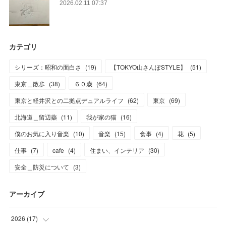
2026.02.11 07:37
カテゴリ
シリーズ：昭和の面白さ
(
19
)
【TOKYO山さんぽSTYLE】
(
51
)
東京＿散歩
(
38
)
６０歳
(
64
)
東京と軽井沢との二拠点デュアルライフ
(
62
)
東京
(
69
)
北海道＿留辺蘂
(
11
)
我が家の猫
(
16
)
僕のお気に入り音楽
(
10
)
音楽
(
15
)
食事
(
4
)
花
(
5
)
仕事
(
7
)
cafe
(
4
)
住まい、インテリア
(
30
)
安全＿防災について
(
3
)
アーカイブ
2026
(
17
)