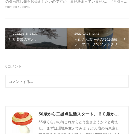
の引っ越し先をお伝えしたいのですが、まだ決まっていません。（＊引っ…
2026.03.12 00:39
2022.03.31 23:37
2022.03.24 13:42
初参加の方と。
＜山さんぽ〜その後は発酵
テーマパークでソフトクリ
ーム＞！
0
コメント
56歳から二拠点生活スタート、６０歳からの山さんぽ
55歳くらいの時これからどう生きようか？と考え
た。 まずは環境を変えてみようと56歳の時東京と