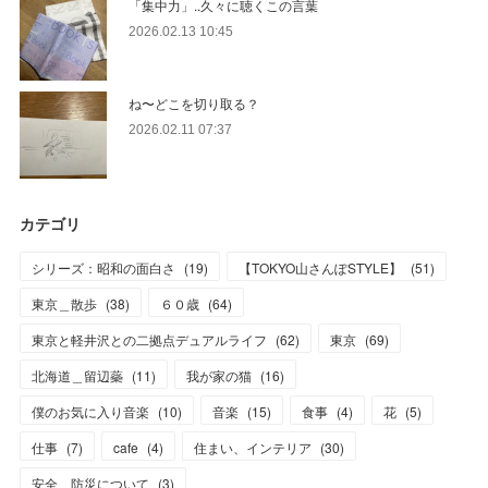
「集中力」..久々に聴くこの言葉
2026.02.13 10:45
ね〜どこを切り取る？
2026.02.11 07:37
カテゴリ
シリーズ：昭和の面白さ
(
19
)
【TOKYO山さんぽSTYLE】
(
51
)
東京＿散歩
(
38
)
６０歳
(
64
)
東京と軽井沢との二拠点デュアルライフ
(
62
)
東京
(
69
)
北海道＿留辺蘂
(
11
)
我が家の猫
(
16
)
僕のお気に入り音楽
(
10
)
音楽
(
15
)
食事
(
4
)
花
(
5
)
仕事
(
7
)
cafe
(
4
)
住まい、インテリア
(
30
)
安全＿防災について
(
3
)