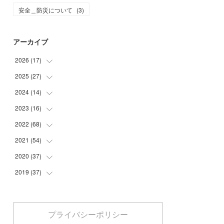
安全＿防災について
(
3
)
アーカイブ
2026
(
17
)
2025
(
27
(
2
)
)
(
1
)
2024
(
14
(
1
)
)
(
6
)
(
4
)
2023
(
16
(
3
)
)
(
8
)
(
16
)
(
1
)
2022
(
68
(
4
)
)
(
1
)
(
10
)
(
5
)
2021
(
54
(
4
)
)
(
5
)
(
2
)
(
6
)
2020
(
37
(
5
)
)
(
3
)
(
3
)
(
4
)
2019
(
37
(
6
)
)
(
1
)
(
1
)
(
6
)
(
8
)
(
2
)
(
1
)
(
3
)
(
6
)
(
7
)
(
1
)
プライバシーポリシー
(
5
)
(
1
)
(
2
)
(
7
)