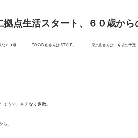
ら二拠点生活スタート、６０歳から
敵な６０歳
TOKYO 山さんぽ STYLE。
東京山さんぽ・今後の予定
たようで、あえなく退散。
から。