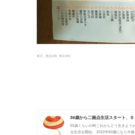
東京＿散歩
(
38
)
東京
(
69
)
56歳から二拠点生活スタート、
55歳くらいの時これからどう生きよう
点生活を開始。 2022年60歳になり