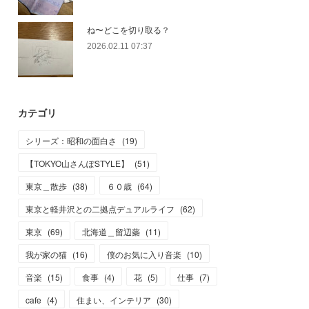
ね〜どこを切り取る？
2026.02.11 07:37
カテゴリ
シリーズ：昭和の面白さ
(
19
)
【TOKYO山さんぽSTYLE】
(
51
)
東京＿散歩
(
38
)
６０歳
(
64
)
東京と軽井沢との二拠点デュアルライフ
(
62
)
東京
(
69
)
北海道＿留辺蘂
(
11
)
我が家の猫
(
16
)
僕のお気に入り音楽
(
10
)
音楽
(
15
)
食事
(
4
)
花
(
5
)
仕事
(
7
)
cafe
(
4
)
住まい、インテリア
(
30
)