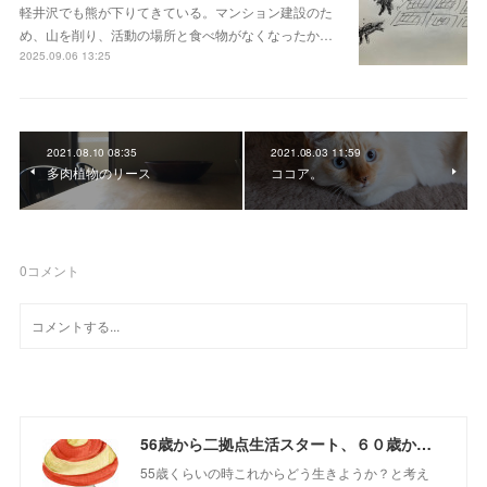
軽井沢でも熊が下りてきている。マンション建設のた
め、山を削り、活動の場所と食べ物がなくなったか…
2025.09.06 13:25
2021.08.10 08:35
2021.08.03 11:59
多肉植物のリース
ココア。
0
コメント
56歳から二拠点生活スタート、６０歳からの山さんぽ
55歳くらいの時これからどう生きようか？と考え